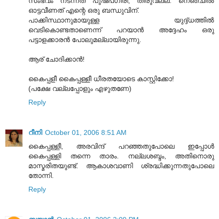
സംഭവം നടന്നത് പുഷ്പഗിരി, തിരുവല്ല. നെഞ്ചില്‍
ഓട്ടവീണത് എന്റെ ഒരു ബന്ധുവിന്.
പാക്കിസ്ഥാനുമായുള്ള യുദ്ദ്ധത്തില്‍
വെടികൊണ്ടതാണെന്ന് പറയാന്‍ അദ്ദേഹം ഒരു
പട്ടാളക്കാരന്‍ പോലുമല്ലായിരുന്നു.
ആര് ചോദിക്കാന്‍!
കൈപ്പളീ കൈപ്പള്ളീ ധീരതയോടെ കാസ്റ്റിക്കോ!
(പക്ഷേ വല്ലപ്പോളും എഴുതണേ)
Reply
റീനി
October 01, 2006 8:51 AM
കൈപ്പള്ളീ, അരവിന്ദ്‌ പറഞ്ഞതുപോലെ ഇപ്പോള്‍
കൈപ്പള്ളി തന്നെ താരം. നല്ലശബ്ദം, അതിനൊരു
മാസ്മരിതയുണ്ട്‌. ആകാശവാണി ശ്രദ്ധിക്കുന്നതുപോലെ
തോന്നി.
Reply