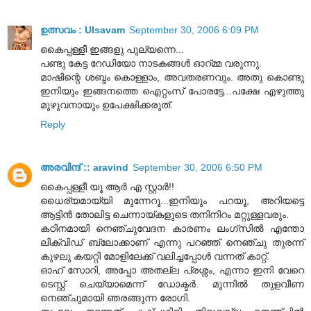
ഉത്സവം : Ulsavam
September 30, 2006 6:09 PM
കൈപ്പള്ളീ ഇങ്ങളു പുല്യന്നെ...
പണ്ടു കേട്ട റേഡിയോ നാടകങ്ങള്‍ ഓറ്മ്മ വരുന്നു.
മാഷിന്റെ ശബ്ദം കൊള്ളാം, അവതരണവും. അതു കൊണ്ടു
ഇനിയും ഇങ്ങനത്തെ ഐറ്റംസ് പോരട്ടേ...പക്ഷേ എഴുത്തു
മുഴുവനായും ഉപേക്ഷിക്കരുത്.
Reply
അരവിന്ദ് :: aravind
September 30, 2006 6:50 PM
കൈപ്പള്ളീ യൂ ആര്‍ എ സ്റ്റാര്‍!!
ധൈര്യമായ്യി മുന്നേറൂ...ഇനിയും പറയൂ, അറിയട്ടെ
ആട്ടിന്‍ തോലിട്ട ചെന്നായ്കളുടെ തനിനിറം മറ്റുള്ളവരും.
കഠിനമായി നെഞ്ചുവേദന കാരണം ലംഗ്‌സില്‍ എന്തോ
ലിക്വിഡ് ബ്ലോക്കാണ് എന്നു പറഞ്ഞ് നെഞ്ചു തുരന്ന്
കുഴലു കയറ്റി മോളിലേക്ക് വലിച്ചപ്പോള്‍ വന്നത് കാറ്റ്.
ഓഹ് സോറി, അപ്പോ അതല്ല പ്രശ്നം, എന്നാ ഇനി വേറെ
ടെസ്റ്റ് ചെയ്യാമെന്ന് ഡോക്ടര്‍. മുന്നില്‍ തുളവീണ
നെഞ്ചുമായി ഞരങ്ങുന്ന രോഗി.