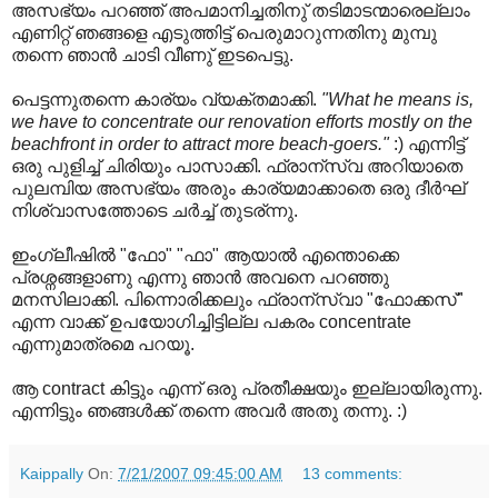
അസഭ്യം പറഞ്ഞ് അപമാനിച്ചതിനു് തടിമാടന്മാരെല്ലാം
എണിറ്റ് ഞങ്ങളെ എടുത്തിട്ട് പെരുമാറുന്നതിനു മുമ്പു
തന്നെ ഞാന്‍ ചാടി വീണു് ഇടപെട്ടു.
പെട്ടന്നുതന്നെ കാര്യം വ്യക്തമാക്കി.
"What he means is,
we have to concentrate our renovation efforts mostly on the
beachfront in order to attract more beach-goers."
:) എന്നിട്ട്
ഒരു പുളിച്ച് ചിരിയും പാസാക്കി. ഫ്രാന്സ്വ അറിയാതെ
പുലമ്പിയ അസഭ്യം അരും കാര്യമാക്കാതെ ഒരു ദീര്‍ഘ്
നിശ്വാസത്തോടെ ചര്‍ച്ച് തുടര്ന്നു.
ഇം‌ഗ്ലീഷില്‍ "ഫോ" "ഫാ" ആയാല്‍ എന്തൊക്കെ
പ്രശ്നങ്ങളാണു എന്നു ഞാന്‍ അവനെ പറഞ്ഞു
മനസിലാക്കി. പിന്നൊരിക്കലും ഫ്രാന്സ്വാ "ഫോക്കസ്"
എന്ന വാക്ക് ഉപയോഗിച്ചിട്ടില്ല പകരം concentrate
എന്നുമാത്രമെ പറയൂ.
ആ contract കിട്ടും എന്ന് ഒരു പ്രതീക്ഷയും ഇല്ലായിരുന്നു.
എന്നിട്ടും ഞങ്ങള്‍ക്ക് തന്നെ അവര്‍ അതു തന്നു. :)
Kaippally
On:
7/21/2007 09:45:00 AM
13 comments: