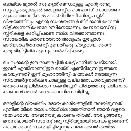
ബാല്യം മുതല്‍ സുഹൃത് ബന്ധമുള്ള എന്റെ രണ്ടു
സുഹൃത്തുക്കളില്‍ ഒരാളാണു് പൌലോസ്. സാധാരണ
എയറൊനോട്ടിക്കല്‍ എഞ്ചിനീയറിംഗിലും സ്ത്രീ
വിഷയത്തിലും എന്റെ സംശയങ്ങള്‍ തീര്‍ക്കാന്‍ ഫോണ്‍
വിളിക്കുന്നത് പൌലോസിനെയാണു. പൌലൊസിനു്
സ്ത്രീകളെ കുറിച്ച് പണ്ടെ നല്ല വിജ്ഞാനമാണു .
സാങ്കേതിക കാരണത്താല്‍ അദ്ദേഹം ഇപ്പോള്‍
ഭാര്യാരഹിതനാണു് എന്നത് ഒരു പ്രശ്നമായി ഞാന്‍
കരുതിയിട്ടില്ല എന്നും ഓര്‍മ്മിപ്പിക്കട്ടെ.
ചെറുക്കന്റെ ഈ രാക്കരച്ചില്‍ കേട്ട് എനിക്ക് പേടിയായി.
ഇവന്‍ എന്തിനാണു് ഈ രാത്രി എണീറ്റിരുന്ന് ഇങ്ങനെ
കരയുന്നത്? ഇനി മുഹറത്തിനു് ഷിയാകള്‍ നടത്തുന്ന
സ്വയമര്‍ദ്ദനശിക്ഷ പോലുള്ള വല്ല മതാചാരവുമാണോ?
അതോ ബുദ്ധിഭ്രംശം സംഭവിച്ചോ? പ്രശ്നത്തിനു പരിഹാരം
കാണാന്‍ ഞാന്‍ പൌലൊസിനെ വിളിച്ചു.
ഒരാളിന്റെ വ്യക്തിപരമായ കാര്യങ്ങളില്‍ തലയിടുന്നത്
എനിക്ക് തീരെ താല്പര്യമില്ലാത്തതിനാല്‍ ഞാന്‍ വളരെ
നയപരമായി അവനോടു കാരണം തിരക്കി. അപ്പോഴാണു
മനസിലായത് സാമിനു് ഒരു സ്ത്രീയുമായി ബന്ധം ഉണ്ടെന്ന്.
പക്ഷെ ഞാന്‍ സംശയിച്ചിരുന്നപോലെ അവര്‍ തമ്മില്‍