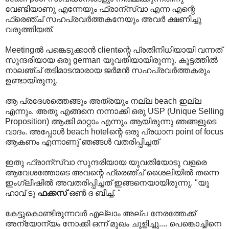
വേണ്ടിയാണു എന്നേയും ഫ്രാന്സ്വാ എന്ന എന്റെ
ഫ്രെഞ്ച് സഹപ്രവര്‍ത്തകനേയും അവര്‍ ക്ഷണിച്ചു
വരുത്തിയത്.
Meetingല്‍ പങ്കെടുക്കാന്‍ clientന്റെ പ്രതിനിധിയായി വന്നത്
സുന്ദരിയായ ഒരു german യുവതിയായിരുന്നു. കൂട്ടത്തില്‍
നാലഞ്ച് തടിമാടന്മാരായ ജര്‍മന്‍ സഹപ്രവര്‍ത്തകരും
ഉണ്ടായിരുനു.
ആ പ്രദേശത്തെങ്ങും അത്രയും നല്ല beach ഇല്ല
എന്നും. അതു എങ്ങനെ നന്നാക്കി ഒരു USP (Unique Selling
Proposition) ആക്കി മാറ്റാം എന്നും ആയിരുന്നു ഞങ്ങളുടെ
വാദം. അപ്പോള്‍ beach hotelന്റെ ഒരു പ്രധാന point of focus
ആകണം എന്നാണു് ഞങ്ങള്‍ വതരിപ്പിച്ചത്
ഇതു ഫ്രാന്സ്വാ സുന്ദരിയായ യുവതിയോടു വളരെ
ആവേശത്തോടെ അവന്റെ ഫ്രെഞ്ച് ശൈലിയില്‍ തന്നെ
ഇം‌ഗ്ലീഷില്‍ അവതരിപ്പിച്ചത് ഇങ്ങനെയായിരുന്നു. "യൂ
ഹാവ് ടു
ഫക്കസ്
ഒണ്‍ ദ ബീച്ച്. "
കേട്ടുകൊണ്ടിരുന്നവര്‍ എല്ലാം അല്പ നേരത്തേക്ക്
അന്യോന്യം നോക്കി ഒന്ന് മുഖം ചുളിച്ചു.... പെങ്കൊച്ചിനെ