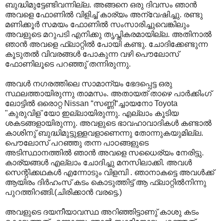
ബുദ്ധിമുട്ടേണ്ടിവന്നില്ല. അങ്ങനെ ഒരു ദിവസം ഞാന്‍
അവളെ ഫോണില്‍ വിളിച്ച് കാര്യം അന്വേഷിച്ചു. രണ്ടു
മണിക്കൂര്‍ സമയം ഫോണില്‍ സംസാരിച്ചുവെങ്കിലും
അവളുടെ മറുപടി എനിക്കു തൃപ്തികരമായില്ല. അതിനാല്‍
ഞാന്‍ അവളെ ഫ്ലാറ്റില്‍ പോയി കണ്ടു. ചോദിക്കേണ്ടുന്ന
കൂടുതല്‍ വിവരങ്ങള്‍ പോകുന്ന വഴി പൌലോസ്
ഫോണിലൂടെ പറഞ്ഞു് തന്നിരുന്നു.
അവള്‍ നഗരത്തിലെ സാമാന്യം ഭേദപ്പെട്ട ഒരു
സ്ഥലത്തായിരുന്നു താമസം. അതായത് താഴെ പാര്‍ക്കിംഗ്
ലോട്ടില്‍ ഒരൊറ്റ Nissan “സണ്ണി“ച്ചായനോ Toyota
"കുരുവിള"യോ ഇല്ലായിരുന്നു. എല്ലാം കൂടിയ
ശകടങ്ങളായിരുന്നു. അവളുടെ ഭാവഹാവാദികള്‍ കണ്ടാല്‍
കാശിനു് ബുദ്ധിമുട്ടുള്ളവളാണെന്നു തോന്നുകയുമില്ല.
പൌലോസ് പറഞ്ഞു തന്ന പാഠങ്ങളുടെ
അടിസ്ഥാനത്തില്‍ ഞാന്‍ അവളെ സധൈര്യം നേരിട്ടു.
കാര്യങ്ങള്‍ എല്ലാം ചോദിച്ചു മനസിലാക്കി. അവള്‍
സെന്റിക്കഥകള്‍ എന്നോടും വിളമ്പി . ഞാനാകട്ടെ അവള്‍ക്ക്
ആയിരം ദിര്‍ഹംസ് കടം കൊടുത്തിട്ട് ആ ഫ്ലാറ്റില്‍നിന്നു
പുറത്തിറങ്ങി.(ചിരിക്കാന്‍ വരട്ടെ.)
അവളുടെ ദയനീയാവസ്ഥ അറിഞ്ഞിട്ടാണു് കാശു കടം