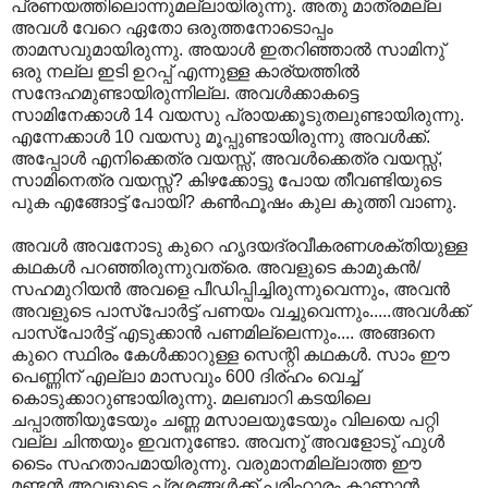
പ്രണയത്തിലൊന്നുമല്ലായിരുന്നു. അതു മാത്രമല്ല
അവള്‍ വേറെ ഏതോ ഒരുത്തനോടൊപ്പം
താമസവുമായിരുന്നു. അയാള്‍ ഇതറിഞ്ഞാല്‍ സാമിനു്
ഒരു നല്ല ഇടി ഉറപ്പ് എന്നുള്ള കാര്യത്തില്‍
സന്ദേഹമുണ്ടായിരുന്നില്ല. അവള്‍ക്കാകട്ടെ
സാമിനേക്കാള്‍ 14 വയസു പ്രായക്കൂടുതലുണ്ടായിരുന്നു.
എന്നേക്കാള്‍ 10 വയസു മൂപ്പുണ്ടായിരുന്നു അവള്‍ക്ക്.
അപ്പോള്‍ എനിക്കെത്ര വയസ്സ്, അവള്‍‌ക്കെത്ര വയസ്സ്,
സാമിനെത്ര വയസ്സ്? കിഴക്കോട്ടു പോയ തീവണ്ടിയുടെ
പുക എങ്ങോട്ട് പോയി? കണ്‍ഫൂഷം കുല കുത്തി വാണു.
അവള്‍ അവനോടു കുറെ ഹൃദയദ്രവീകരണശക്തിയുള്ള
കഥകള്‍ പറഞ്ഞിരുന്നുവത്രെ. അവളുടെ കാമുകന്‍/
സഹമുറിയന്‍ അവളെ പീഡിപ്പിച്ചിരുന്നുവെന്നും, അവന്‍
അവളുടെ പാസ്‌പോര്‍ട്ട് പണയം വച്ചുവെന്നും.....അവള്‍ക്ക്
പാസ്‌പോര്‍ട്ട് എടുക്കാന്‍ പണമില്ലെന്നും.... അങ്ങനെ
കുറെ സ്ഥിരം കേള്‍ക്കാറുള്ള സെന്റി കഥകള്‍. സാം ഈ
പെണ്ണിന് എല്ലാ മാസവും 600 ദിര്ഹം വെച്ച്
കൊടുക്കാറുണ്ടായിരുന്നു. മലബാറി കടയിലെ
ചപ്പാത്തിയുടേയും ചണ്ണ മസാലയുടേയും വിലയെ പറ്റി
വല്ല ചിന്തയും ഇവനുണ്ടോ. അവനു് അവളോടു് ഫുള്‍
ടൈം സഹതാപമായിരുന്നു. വരുമാനമില്ലാത്ത ഈ
മണ്ടന്‍ അവളുടെ പ്രശ്നങ്ങള്‍ക്ക് പരിഹാരം കാണാന്‍