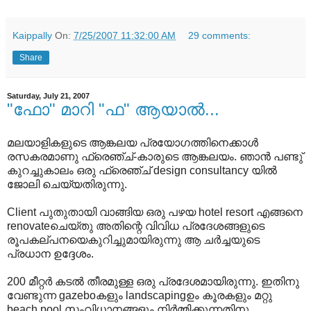
Kaippally
On:
7/25/2007 11:32:00 AM
29 comments:
Share
Saturday, July 21, 2007
"ഫോ" മാറി "ഫ" ആയാല്‍...
മലയാളികളുടെ ആങ്കലയ പ്രയോഗത്തിനെക്കാള്‍
രസകരമാണു ഫ്രെഞ്ച്-കാരുടെ ആങ്കലയം. ഞാന്‍ പണ്ടു്
കുറച്ചുകാലം ഒരു ഫ്രെഞ്ച് design consultancy യില്‍
ജോലി ചെയ്യതിരുന്നു.
Client പുതുതായി വാങ്ങിയ ഒരു പഴയ hotel resort എങ്ങനെ
renovateചെയ്തു അതിന്റെ വിവിധ പ്രദേശങ്ങളുടെ
രൂപകല്പനയെകുറിച്ചുമായിരുന്നു ആ ചര്‍ച്ചയുടെ
പ്രധാന ഉദ്ദേശം.
200 മീറ്റര്‍ കടല്‍ തീരമുള്ള ഒരു പ്രദേശമായിരുന്നു. ഇതിനു
വേണ്ടുന്ന gazeboകളും landscapingഉം കൂരകളും മറ്റു
beach pool സംവിധാനങ്ങളും നിര്‍മ്മിക്കുന്നതിനു