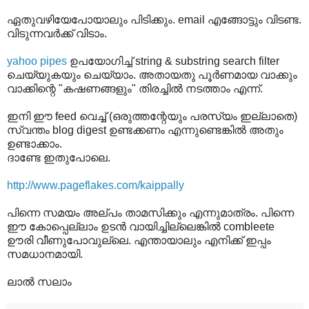
ഏതുവഴിയേപോയാലും പിടിക്കും. email എങ്ങോട്ടും വിടണ്ട.
വിടുന്നവര്‍ക്ക് വിടാം.
yahoo pipes
ഉപയോഗിച്ച് string & substring search filter
ചെയ്യുകയും ചെയ്യാം. അതായതു പൂര്‍ണമായ വാക്കും
വാക്കിന്റെ "കഷണങ്ങളും" തിരച്ചില്‍ നടത്താം എന്ന്.
ഇനി ഈ feed വെച്ച് (ഒരുത്തന്റേയും പരസ്യം ഇല്ലാതെ)
സ്വന്തം blog digest ഉണ്ടക്കണം എന്നുണ്ടെങ്കില്‍ അതും
ഉണ്ടാക്കാം.
ദാണ്ടേ ഇതുപോലെ.
http://www.pageflakes.com/kaippally
പിന്നെ സമയം അല്പം താമസിക്കും എന്നുമാത്രം. പിന്നെ
ഈ കോപ്പെല്ലാം ഉടന്‍ വായിച്ചില്ലെങ്കില്‍ combleete
ഊരി വീണുപോവുല്ലെ. എന്തായാലും എനിക്ക് ഇപ്പം
സമധാനമായി.
ലാല്‍ സലാം