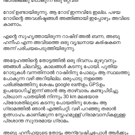
ഷാര്‍ജ്ജക്കു പോകുന്ന ഒരു ഒറ്റവരി
റോട് ഉണ്ടായിരുന്നു. ആ റോട് ഇന്നവിടേ ഇല്ല. പഴയ
റോടിന്റെ അവശിഷ്ടങ്ങള്‍ അങ്ങിങ്ങായി ഇപ്പോഴും അവിടെ
കാണാം.
എന്റെ സുഹൃത്തായിരുന്ന റാഷിദ് അല്‍ ബന്ന, അബു
ഹനീഫ എന്ന അവിടത്തെ ഒരു വൃദ്ധനായ കര്ഷകനെ
അന്ന് പരിചയപെടുത്തിയിരുന്നു.
അദ്ദേഹത്തിന്റെ തോട്ടത്തില്‍ ഒരു ദിവസം മുഴുവനും
ഞങ്ങള്‍ ചിലവിട്ടു. കാലങ്ങള്‍ കടന്നു പോയി. പുതിയ
റോടുകള്‍ വന്നതിനാല്‍ റാഷിദിനു പോലും ആ സ്ഥലത്തു
പോകുന്ന വഴി അറിയില്ല. ഒരുപാടു നളത്തെ
പരിശ്രമത്തിനു ശേഷം google earthഉം GPSഉം
ഉപയോഗിച്ച് ഇന്ന് ഞാന്‍ ആ താഴ്വാരം കണ്ടുപിടിച്ചു.
പ്രധാന പാതയില്‍ നിന്നും 30 km മലയോര
പ്രദേശതിലൂടെ കടന്നു പോയതിനു ശേഷം ആ
ഗ്രാമത്തില്‍ ഞാന്‍ എത്തിപറ്റി. വഴി പറഞ്ഞു തരാന്‍
ഉത്സാഹം കാണിക്കുന്ന സ്നേഹമുള്ള് ഗ്രാമവാസികളുള്ള
പ്രശാന്ത സുന്ദരമായ ഗ്രാമം.
അബു ഹനീഫയുടെ തോട്ടം അന്വേഷിച്ചപ്പോള്‍ ആര്‍ക്കും