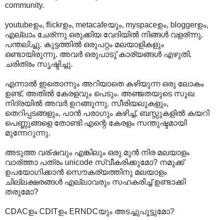
community.
youtubeഉം, flickrഉം, metacafeയും, myspaceഉം, bloggerഉം,
എല്ലാം ചേര്ന്നു ഒരുക്കിയ വേദിയില്‍ നിങ്ങള്‍ വളര്ന്നു.
പന്തലിച്ചു. കുട്ടത്തില്‍ ഒരുപറ്റം മലയാളികളും
ഒണ്ടായിരുന്നു. അവര്‍ ഒരുപാടു് കാര്യങ്ങള്‍ എഴുതി.
ചരിത്രം സൃഷ്ടിച്ചു.
എന്നാല്‍ ഇതൊന്നും അറിയാതെ കഴിയുന്ന ഒരു ലോകം
ഉണ്ട്, അതില്‍ കേരളവും പെടും. അഞ്ജതയുടെ സുഖ
നിദ്രയില്‍ അവര്‍ ഉറങ്ങുന്നു. സീരിയലുകളും,
തെറിപ്പടങ്ങളും, പാന്‍ പരാഗും കഴിച്ച്, ബസ്സുകളില്‍ കയറി
പെണ്ണുങ്ങളെ തോണ്ടി എന്റെ കേരളം സന്തുഷ്ടമായി
മുന്നേറുന്നു.
അടുത്ത വര്ഷവും എങ്കിലും ഒരു മുന്‍ നിര മലയാളം
വാര്ത്താ പത്രം unicode സ്വീകരിക്കുമോ? നമുക്ക്
ഉപയോഗിക്കാന്‍ സൌകര്യത്തിനു മലയാളം
ചില്ലക്ഷരങ്ങള്‍ എല്ലാവരും സഹകരിച്ച് ഉണ്ടാക്കി
തരുമോ?
CDACഉം CDITഉം ERNDCയും അടച്ചുപൂട്ടുമോ?