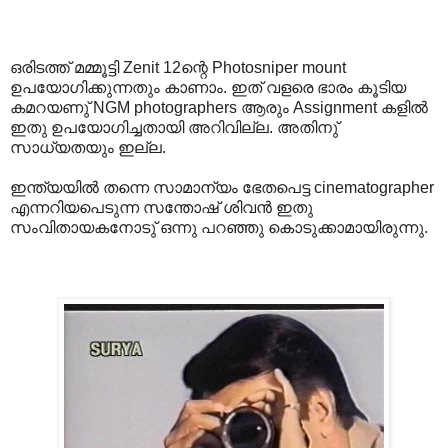
ഒരിടത്ത് മമ്മൂട്ടി Zenit 12ന്റെ Photosniper mount
ഉപയോഗിക്കുന്നതും കാണാം. ഇത് വളരെ ഭാരം കൂടിയ
കമറയണു് NGM photographers ആരും Assignment കളില്‍
ഇതു ഉപയോഗിച്ചതായി അറിവില്ല. അതിനു്
സാധ്യതയും ഇല്ല.
ഇന്ത്യയില്‍ തന്നെ സാമാന്യം ഭേതപെട്ട cinematographer
എന്നറിയപെടുന്ന സന്തോഷ് ശിവന്‍ ഇതു
സംവിതായകനോടു് ഒന്നു പറഞ്ഞു കൊടുക്കാമായിരുന്നു.