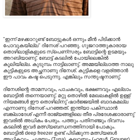
"ഇന്ന് മഴക്കാറുണ്ട് ബോട്ടുകള്‍ ഒന്നും മീന്‍ പിടിക്കാന്‍
പോവുകയില്ല" ദിനേശ് പറഞ്ഞു. ഗുജറാത്തുകാരായ
തൊഴിലാളികളുടെ സ്പെണ്സരും ബോട്ടിന്റെ ഉടമയും
അറബിയാണു്. ബോട്ട് കടലില്‍ പോയിലെങ്കില്‍
കൂലിയില്ല. കുടുമ്പം നാട്ടിലാണു്. അമ്മയില്ലാത്ത നാലു
കുട്ടികളുടെ അച്ഛനാണു ദിനേശ്. കുട്ടികളെ വളര്ത്താന്‍
ഈ പാവം കഷ്ട പെടുന്നു. എങ്കിലും സന്തുഷ്ടനാണു്.
ദിനേശിന്റെ താമസവും, പാചകവും, ഭക്ഷണവും എല്ലാം
ബോട്ടില്‍ തന്നെയാണു്. മറ്റു തൊഴില്‍ മേഖലകളില്‍ ഉള്ള്
നിയമങ്ങള്‍ ഈ തൊഴിലിനു് ഷാര്‍ജ്ജയില്‍ ബാദകമല്ല
എന്നാണു ദിനേശ് പറഞ്ഞത്. ഇന്ത്യാ പകിസ്ഥാന്‍
ബങ്ക്ലാദേശ് എന്നീ രാജ്യങ്ങളിലെ തീര പ്രദേശക്കാരാണു്
ഇവരില്‍ അധികം പേരും. പത്തും പതിനഞ്ജും ദിവസം
കടലില്‍ ഇവര്‍ മത്സ്യബന്ധനത്തിനായി പോകും.
ബോട്ടില്‍ deep freezer ഉണ്ട് പിടിക്കുന്ന മത്സ്യങള്‍
അധികവും, ചൂരയും (Tuna), കലവയും (ഹമൂര്‍, Grouper)