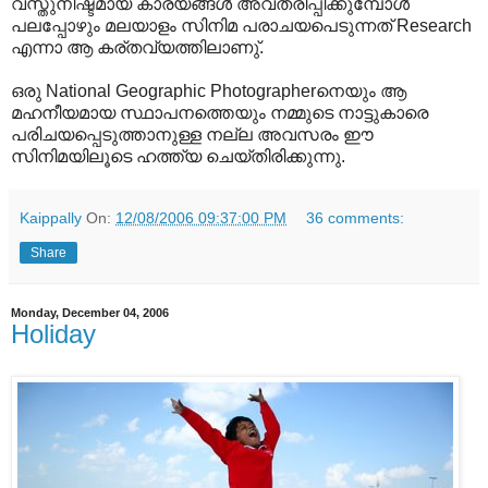
വസ്തുനിഷ്ടമായ കാര്യങ്ങള്‍ അവതരിപ്പിക്കുമ്പോള്‍
പലപ്പോഴും മലയാളം സിനിമ പരാചയപെടുന്നത് Research
എന്നാ ആ കര്തവ്യത്തിലാണു്.
ഒരു National Geographic Photographerനെയും ആ
മഹനീയമായ സ്ഥാപനത്തെയും നമ്മുടെ നാട്ടുകാരെ
പരിചയപ്പെടുത്താനുള്ള നല്ല അവസരം ഈ
സിനിമയിലൂടെ ഹത്ത്യ ചെയ്തിരിക്കുന്നു.
Kaippally
On:
12/08/2006 09:37:00 PM
36 comments:
Share
Monday, December 04, 2006
Holiday