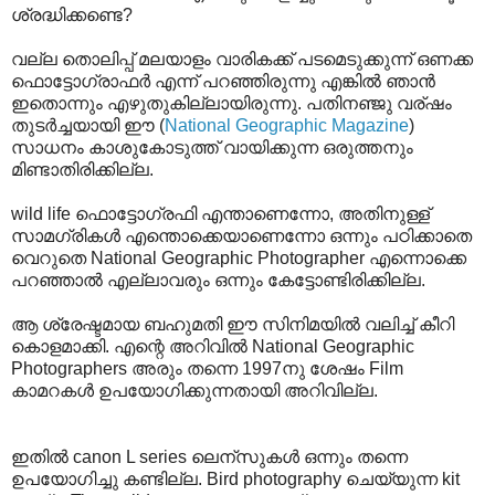
ശ്രദ്ധിക്കണ്ടെ?
വല്ല തൊലിപ്പ് മലയാളം വാരികക്ക് പടമെടുക്കുന്ന് ഒണക്ക
ഫൊട്ടോഗ്രാഫര്‍ എന്ന് പറഞ്ഞിരുന്നു എങ്കില്‍ ഞാന്‍
ഇതൊന്നും എഴുതുകില്ലായിരുന്നു. പതിനഞ്ജു വര്ഷം
തുടര്‍ച്ചയായി ഈ (
National Geographic Magazine
)
സാധനം കാശുകോടുത്ത് വായിക്കുന്ന ഒരുത്തനും
മിണ്ടാതിരിക്കില്ല.
wild life ഫൊട്ടോഗ്രഫി എന്താണെന്നോ, അതിനുള്ള്
സാമഗ്രികള്‍ എന്തൊക്കെയാണെന്നോ ഒന്നും പഠിക്കാതെ
വെറുതെ National Geographic Photographer എന്നൊക്കെ
പറഞ്ഞാല്‍ എല്ലാവരും ഒന്നും കേട്ടോണ്ടിരിക്കില്ല.
ആ ശ്രേഷ്ടമായ ബഹുമതി ഈ സിനിമയില്‍ വലിച്ച് കീറി
കൊളമാക്കി. എന്റെ അറിവില്‍ National Geographic
Photographers അരും തന്നെ 1997നു ശേഷം Film
കാമറകള്‍ ഉപയോഗിക്കുന്നതായി അറിവില്ല.
ഇതില്‍ canon L series ലെന്സുകള്‍ ഒന്നും തന്നെ
ഉപയോഗിച്ചു കണ്ടില്ല. Bird photography ചെയ്യുന്ന kit