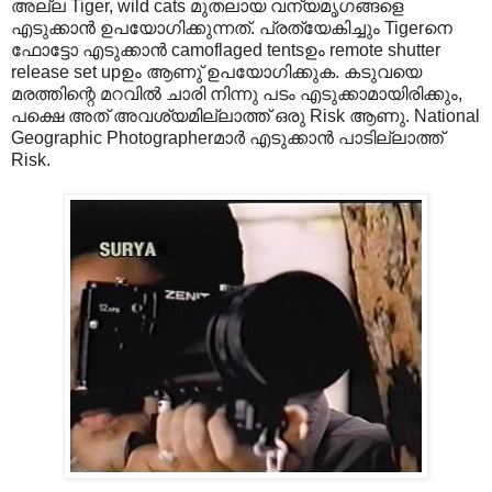
അല്ല Tiger, wild cats മുതലായ വന്യമൃഗങ്ങളെ
എടുക്കാന്‍ ഉപയോഗിക്കുന്നത്. പ്രത്യേകിച്ചും Tigerനെ
ഫോട്ടോ എടുക്കാന്‍ camoflaged tentsഉം remote shutter
release set upഉം ആണു് ഉപയോഗിക്കുക. കടുവയെ
മരത്തിന്റെ മറവില്‍ ചാരി നിന്നു പടം എടുക്കാമായിരിക്കും,
പക്ഷെ അത് അവശ്യമില്ലാത്ത് ഒരു Risk ആണു. National
Geographic Photographerമാര്‍ എടുക്കാന്‍ പാടില്ലാത്ത്
Risk.