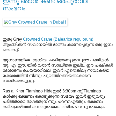
ഇന്നു ഞാന്‍ കണ്ട ഒരപൂര്‍വ്വ
സംഭവം.
ഇതു Grey
Crowned Crane (Balearica regulorum)
ആഫ്രിക്കന്‍ സവാനയില്‍ മാത്രം കാണപ്പെടുന്ന ഒരു ഇനം
കൊക്കു്.
യുഗാണ്ടയിലെ ദേശീയ പക്ഷിയാണു ഇവ. ഈ പക്ഷികള്‍
യൂ. ഏ. ഈ. യില്‍ വരാന്‍ സാദ്ധ്യത ഇല്ല. ഈ പക്ഷികള്‍
ദേശാടനം ചെയ്യാറില്ല. ഇവര്‍ ഏതെങ്കിലു സ്വാകര്യ
ശേഖരത്തില്‍ നിന്നും പുറത്തിറങ്ങിയതാകാനെ
സദ്ധ്യതയുള്ളു.
Ras al Khor Flamingo Hideഇല്‍ 3:30pm നു് Flamingo
കള്‍ക്കു ഭക്ഷണം കൊടുക്കുന്ന സമയം ഇവര്‍ ഇരുവരും
പടിഞ്ഞാറെ ഭാഗത്തുനിന്നും പറന്ന് എത്തും. ഭക്ഷണം
കഴിചുകഴിഞ്ഞ് വന്നതുപോലെ തിരിക പറന്നു പോകും.