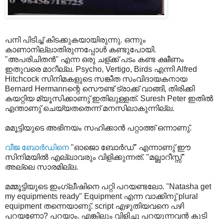
പനി പിടിച്ച് കിടക്കുകയായിരുന്നു. ഒന്നും
കാണാനില്ലാതിരുന്നപ്പോള്‍ കണ്ടുപോയി.
"അപരിചിതന്‍" എന്ന ഒരു ചള്‌ക്ക് പടം കണ്ട ക്ഷീണം
ഇതുവരെ മാറീല്ല. Psycho, Vertigo, Birds എന്നി Alfred
Hitchcock സിനിമകളുടെ സങ്കീത സംവിദായകനായ
Bernard Hermannന്റെ സൌണ്ട് ട്രാക്ക് വാങ്ങി, തിരിക്കി
കയറ്റിയ മ്യൂസിക്കാണു് ഇതിലുള്ളത്. Suresh Peter ഇതില്‍
എന്താണു് ചെയ്യതതെന്ന് മനസിലാകുന്നില്ല.
മമൂട്ടിയുടെ അഭിനയം സഹിക്കാന്‍ പറ്റാത്ത് ഒന്നാണു്.
വീജ ബോര്‍ഡിനെ
"ഓജൊ ബോര്‍ഡ്" എന്നാണു് ഈ
സിനിമയില്‍ എല്ലാവരും വിളിക്കുന്നത്. "മല്ബാറീസ്സ്"
അല്ലെ സാരമില്ല.
മമ്മൂട്ടിയുടെ ഇം‌ഗ്ലീഷിനെ പറ്റി പറയണ്ടലോ. "Natasha get
my equipments ready" Equipment എന്ന വാക്കിനു് plural
equipment തന്നെയാണു്. script എഴുതിയവനെ പഴി
പറയണോ? പറയാം. എങ്കിലും വിളിച്ചു പറയുന്നവന്‍ കൂടി