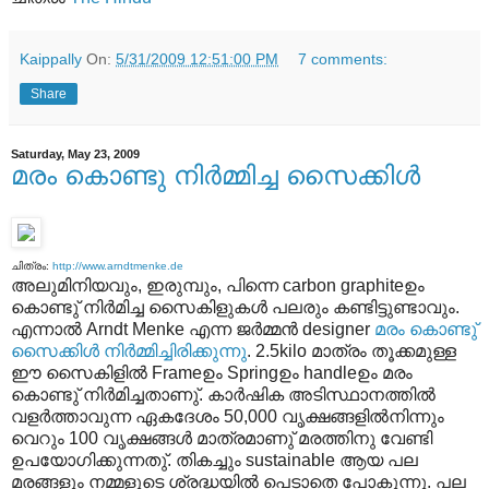
Kaippally
On:
5/31/2009 12:51:00 PM
7 comments:
Share
Saturday, May 23, 2009
മരം കൊണ്ടു നിർമ്മിച്ച സൈക്കിൾ
ചിത്രം:
http://www.arndtmenke.de
അലുമിനിയവും, ഇരുമ്പും, പിന്നെ carbon graphiteഉം
കൊണ്ടു് നിർമിച്ച സൈകിളുകൾ പലരും കണ്ടിട്ടുണ്ടാവും.
എന്നാൽ Arndt Menke എന്ന ജർമ്മൻ designer
മരം കൊണ്ടു്
സൈക്കിൾ നിർമ്മിച്ചിരിക്കുന്നു
. 2.5kilo മാത്രം തൂക്കമുള്ള
ഈ സൈകിളിൽ Frameഉം Springഉം handleഉം മരം
കൊണ്ടു് നിർമിച്ചതാണു്. കാർഷിക അടിസ്ഥാനത്തിൽ
വളർത്താവുന്ന ഏകദേശം 50,000 വൃക്ഷങ്ങളിൽനിന്നും
വെറും 100 വൃക്ഷങ്ങൾ മാത്രമാണു് മരത്തിനു വേണ്ടി
ഉപയോഗിക്കുന്നതു്. തികച്ചും sustainable ആയ പല
മരങ്ങളും നമ്മളുടെ ശ്രദ്ധയിൽ പെടാതെ പോകുന്നു. പല