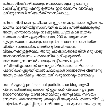
ബ്ലോഗിങ്ങ് വഴി കാശുണ്ടാക്കാമോ എന്നു പലരും
ചോദിച്ചിട്ടുണ്ടു്. എന്റെ ഉത്തരം ഈ ലേഖനം വായിച്ചു
കഴിയുമ്പോൾ നിങ്ങൾക്ക് മനസിലാകും.
ബ്ലോഗിൽ വെറും വിവാദങ്ങളും, വഴക്കും, ഗോമ്പറ്റീഷനും
മാത്രം നടത്തിയിട്ട് സാമ്പത്തിക ലാഭം പ്രതീക്ഷിക്കരുതു്.
അതു എന്തരായാലും നടക്കൂല്ല. ചുമ്മ കാള മൂത്രം
പോലെ കവിത എഴുതിയാലോ, 200 പേജുള്ള കഥ
എഴുതിയാലോ കാശുണ്ടാവുല്ല. കാരണം സാഹിത്യം
വില്പന ചരക്കല്ല. അതിന്റെ format തന്നെ
വില്പനക്കുള്ളതല്ല. അതു ചരക്കാവണമെങ്കിൽ ഒരുപാടു്
അധ്വാനിക്കണം. പക്ഷെ ബ്ലോഗ് എഴുതാൻ
അറിയാവുന്നവരിൽ പലരും മറ്റു് തൊഴിലുകൾ
സ്വീകരിച്ചവരാണു്. അവരുടെ Professional Portfolio
പ്രസിദ്ധപ്പെടുത്തിയാൽ ചിലപ്പോൾ prospective clientsനു
അതു ഉപകരിക്കും. അതു വഴി വരുമാനവും ഉണ്ടാകും.
ഞാൻ എന്റെ professional portfolio ഒരു blog ആയി
പ്രസിദ്ധീകരിക്കുകയാണു്. ഇതിന്റെ പ്രധാന ഉദ്ദേശം
ജനസേവനവും മാങ്ങാതൊലിയും ഒന്നുമല്ല. സ്വയം
സേവനം തന്നെയാണു്. ഇതുവഴി ആളുകൾ എന്നെ വിളിച്ചു
projectകൾ ഏല്പ്പിക്കുക വഴി നാലു കാശുണ്ടാക്കാം എന്നു