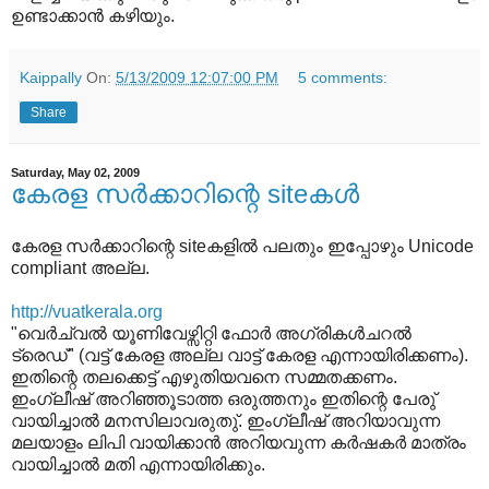
ഉണ്ടാക്കാൻ കഴിയും.
Kaippally
On:
5/13/2009 12:07:00 PM
5 comments:
Share
Saturday, May 02, 2009
കേരള സർക്കാറിന്റെ siteകൾ
കേരള സർക്കാറിന്റെ siteകളിൽ പലതും ഇപ്പോഴും Unicode
compliant അല്ല.
http://vuatkerala.org
"വെർച്വൽ യൂണിവേഴ്സിറ്റി ഫോർ അഗ്രികൾചറൽ
ട്രെഡ്" (വട്ട് കേരള അല്ല വാട്ട് കേരള എന്നായിരിക്കണം).
ഇതിന്റെ തലക്കെട്ട് എഴുതിയവനെ സമ്മതക്കണം.
ഇം‌ഗ്ലീഷ് അറിഞ്ഞൂടാത്ത ഒരുത്തനും ഇതിന്റെ പേരു്
വായിച്ചാൽ മനസിലാവരുതു്. ഇം‌ഗ്ലീഷ് അറിയാവുന്ന
മലയാളം ലിപി വായിക്കാൻ അറിയവുന്ന കർഷകർ മാത്രം
വായിച്ചാൽ മതി എന്നായിരിക്കും.