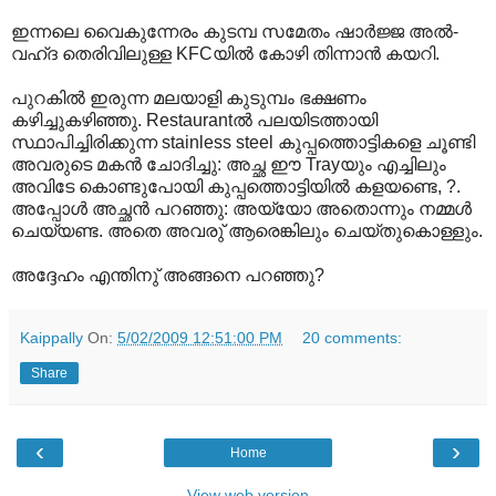
ഇന്നലെ വൈകുന്നേരം കുടമ്പ സമേതം ഷാർജ്ജ അൽ-
വഹ്ദ തെരിവിലുള്ള KFCയിൽ കോഴി തിന്നാൻ കയറി.
പുറകിൽ ഇരുന്ന മലയാളി കുടുമ്പം ഭക്ഷണം
കഴിച്ചുകഴിഞ്ഞു. Restaurantൽ പലയിടത്തായി
സ്ഥാപിച്ചിരിക്കുന്ന stainless steel കുപ്പത്തൊട്ടികളെ ചൂണ്ടി
അവരുടെ മകൻ ചോദിച്ചു: അച്ഛ ഈ Trayയും എച്ചിലും
അവിടേ കൊണ്ടുപോയി കുപ്പത്തൊട്ടിയിൽ കളയണ്ടെ, ?.
അപ്പോൾ അച്ഛൻ പറഞ്ഞു: അയ്യോ അതൊന്നും നമ്മൾ
ചെയ്യണ്ട. അതെ അവരു് ആരെങ്കിലും ചെയ്തുകൊള്ളും.
അദ്ദേഹം എന്തിനു് അങ്ങനെ പറഞ്ഞു?
Kaippally
On:
5/02/2009 12:51:00 PM
20 comments:
Share
‹
›
Home
View web version