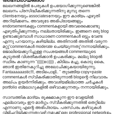
ലേഖനങ്ങളിൽ പേരുകൾ ഉപയോഗിക്കുന്നുണ്ടെങ്കിൽ
ലേഖനം പ്രസിദ്ധീകരിക്കുന്നതിനു മുമ്പു തന്നെ
clientsനേയും associatesനേയും ഈ കാര്യം എഴുതി
അറിയിക്കണം. അവരുടേ അഭിപ്രായങ്ങളും
endorsementകളും commentകളായി അവരെക്കൊണ്ടു
എഴുതിപ്പിക്കുന്നതും നല്ലതായിരിക്കും. ഇങ്ങനെ ഒരു blog
ഉണ്ടാക്കുമ്പോൾ സാധാരണ commentകൾ ഒട്ടും വേണ്ട
എന്നു പറയാനും കഴിയില്ല. അതിനാൽ അതിൽ വരുന്ന
മറ്റു് commentകൾ moderate ചെയ്യുന്നതു് നന്നായിരിക്കും.
ജോലിയെക്കുറിച്ചുള്ള സംശയങ്ങൾ commentലൂടെ
കൂടുതൽ വിശതീകരിക്കാൻ ഉപകരിക്കും. മല്ലു blogൽ
സ്ഥിരം കാണുന്ന "(((((ഠേ)))) , കിടിലം മച്ചു, കൊടു കൈ,
ഞാൻ ഇതിനേകുറിച്ചു അലോചിക്കുകയായിരുന്നു,
Fantaaaaaastic!!!, അടിപൊളി.. " തുടങ്ങിയ copy+paste
commentകൾ സ്വികരിക്കാതിരുന്നാൽ blogന്റെ നിലവാരം
അല്പം ഉയർന്നിരിക്കും. അവശ്യമില്ലാത്ത ചർച്ചകൾ
portfolio ബ്ലോഗുകളിൽ ഒഴിവാക്കുന്നതും നന്നായിരിക്കും.
സാമ്പത്തിക മാദ്യം രൂക്ഷമാകുന്ന ഈ വേളയിൽ
എല്ലാവരും ഈ മാർഗ്ഗം സ്വീകരിക്കുന്നതിൽ തെറ്റില്ല
എന്നാണു എന്റെ അഭിപ്രായം. പരസ്പരം കഴിവുകൾ
വിളിച്ചറിയിക്കുന്നതുവഴി നമുക്ക് ഒരു professional networkഉം