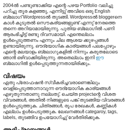
2004ൽ പണ്ടുണ്ടാക്കിയ എന്റെ പഴയ Portfolio വലിച്ചു
പറിച്ചു തൂര കളഞ്ഞു, എന്നിട്ടു് അവിടെ ഒരു English
ബ്ലോഗ് Wordpressൽ തുടങ്ങി. Wordpressൽ bloggerനെ
കാൾ കൂടുതൽ സൌകര്യങ്ങളുണ്ട് എന്നു് നേരത്തെ
തന്നെ അറിയാമായിരുന്നു. പുതിയ ബ്ലോഗിൽ പണി
ആരംഭിച്ചിട്ട് രണ്ടു ദിവസമായി. എന്തെല്ലാം
ഉൾപ്പെടുത്തണം എന്നും ചില ആശയ ക്കുഴപ്പങ്ങൾ
ഉണ്ടായിരുന്നു. ഔദ്യോഗിക കാര്യങ്ങൾ പലപ്പോഴും
എന്റെ മലയാളം ബ്ലോഗുകളിൽ നിന്നും കരുതലോടെ
ഞാൻ ഒഴിവാക്കിയിരുന്നു. അതെല്ലാം ഇനി
ഈ
ബ്ലോഗിൽ ഉൾപ്പെടുത്തുന്നതായിരിക്കും.
വിഷയം
ഏതു പ്രോഫഷൻ സ്വീകരിച്ചവരാണെങ്കിലും
വെളിപ്പെടുത്താനാവുന്ന ഔദ്യോഗിക കാര്യങ്ങൾ
എഴുതുന്നതാണു നല്ലതു്. ചെയ്ത projectന്റെ വിശത
വിവരങ്ങൾ, അതിൽ നിങ്ങളുടെ പങ്ക്‍ തുടങ്ങിയ വിവരങ്ങൾ
ഉൾപ്പെടുത്തുക. ചിത്രങ്ങൾ, രൂപ രേഖകൾ, കണ്ണികൾ
എല്ലാം ഉൾപെടുത്തുക. ലേഖനങ്ങൾ categaroy, tags,
labels, തുടങ്ങിവ ഉപയോഗിച്ചു് വേർതിരിക്കുക.
അഭിപ്രായങ്ങൾ