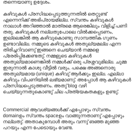
തന്നെയാണു ഉദ്ദേശം.
കഴിവുകൾ പ്രസിദ്ധപ്പെടുത്തുന്നതിൽ തെറ്റുണ്ട്
എന്നെനിക്ക് അഭിപ്രായമില്ല. സ്വന്തം കഴിവുകൾ
നാലാൾ അറിഞ്ഞാൽ മാത്രമെ ആരെങ്കിലും വിളിച്ച് പണി
തരു. കഴിവുകൾ നല്ലതുപോലെ വിൽക്കപ്പെടണം,
ഇല്ലെങ്കിൽ ആ കഴിവുകൊണ്ടു സാമ്പത്തിക ഗുണം
ഉണ്ടാവില്ല. നമ്മുടെ കഴിവുകൾ അതുല്യമല്ല എന്ന
തിരിച്ചറിവാണു് ഇങ്ങനെ ചെയ്യാൻ നമ്മളെ
പ്രേരിപ്പിക്കേണ്ടതു്. നമ്മളുടെ കഴിവുകൾ
അതുല്യമാണെങ്കിൽ നമ്മൾക്ക് ഒരു പ്രശ്നവുമില്ല. ചുമ്മ
ഇരുന്നാൽ കാശു വീട്ടിൽ വരും. പക്ഷെ അങ്ങനൊരു
അതുല്യമായ (unique) കഴിവു് ആർക്കും ഇല്ല. എല്ലാ
കഴിവും വിപണിയിൽ ലഭ്യമാണു്. അപ്പോൾ ആ കഴിവുകൾ
പ്രസിദ്ധപ്പെടുത്തണം. അതു് blog വഴി
ചെയ്യുന്നതുകൊണ്ടു് ചില പ്രത്യേകതകളും ഉണ്ടു്.
Commercial ആവശ്യങ്ങൾക്ക് എപ്പോഴും സ്വന്തം
domainഉം സ്വന്തം spaceഉം വാങ്ങുന്നതാണു് എപ്പോഴും
നല്ലതു്. അതാകുമ്പോൾ അരും വന്നു് ങഞ്ഞ മുഞ്ഞ
പറയും എന്ന പേടൊയും വേണ്ട.