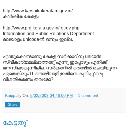
http://www.karshikakeralam.gov.in/
കാർഷിക കേരളം
http://www.prd.kerala.gov.in/retrdv.php
Information and Public Relations Department
മലയാളം unicodeൽ ഒന്നും ഇല്ല.
എന്തുകൊണ്ടാണു കേരള സർക്കാറിനു unicode
സ്വീകാര്യമല്ലാത്തതു് എന്നു ഇപ്പോഴും എനിക്ക്
മനസിലാകുന്നില്ല. സർക്കാറിൽ തൊഴിൽ ചെയ്യുന്ന
ഏതെങ്കിലും IT തൊഴിലാളി ഇതിനെ കുറിച്ചു് ഒരു
വിശതീകരണം തരുമോ?
Kaippally
On:
5/02/2009 04:46:00 PM
1 comment:
Share
കേട്ടതു്