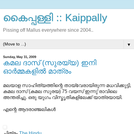
കൈപ്പള്ളി :: Kaippally
Pissing off Mallus everywhere since 2004..
▼
Sunday, May 31, 2009
കമല ദാസ് (സുരയ്യ) ഇനി
ഓർമ്മകളിൽ മാത്രം
മലയാള സാഹിത്യത്തിന്റെ തായ്‌‌വേരായിരുന്ന മധവിക്കുട്ടി,
കമല ദാസ് (കമല സുരയ) 75 വയസ് ഇന്നു് രാവിലെ
അന്തരിച്ചു. ഒരു യുഗം വിസ്മൃതികളിലേക്ക് യാത്രയായി.
എന്റെ ആദരാഞ്ജലികള്‍‌
ചിത്രം
The Hindu