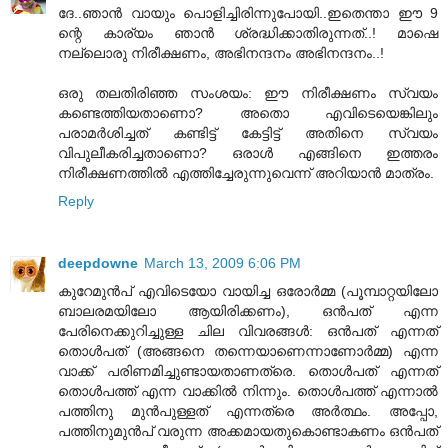
ദേ..ഞാന്‍ വായും പൊളിച്ചിരിന്നുപോയി..ഇതെന്താ ഈ 9
ന്റെ കാര്യം ഞാന്‍ ശ്രദ്ധിക്കാതിരുന്നത്..! മാഷെ
നല്ലൊരു നിരീക്ഷണം, അഭിനന്ദനം അഭിനന്ദനം..!
ഒരു തലതിരിഞ്ഞ സംശയം: ഈ നിരീക്ഷണം സ്വയം
കണ്ടെത്തിയതാണൊ? അതൊ എവിടെയെങ്കിലും
പരാമര്‍ശിച്ചത് കണ്ടിട്ട് കേട്ടിട്ട് അതിനെ സ്വയം
വിപുലീകരിച്ചതാണൊ? ഒരാള്‍ എങ്ങിനെ ഇത്തരം
നിരീക്ഷണത്തില്‍ എത്തിച്ചേരുന്നുവെന്ന് അറിയാന്‍ മാത്രം.
Reply
deepdowne
March 13, 2009 6:06 PM
കുറേമുൻപ്‌ എവിടെയോ വായിച്ച ഒരോർമ്മ (പൂമ്പാറ്റയിലോ
ബാലരമയിലോ ആയിരിക്കണം), ഒൻപത്‌ എന്ന
പേരിനെക്കുറിച്ചുള്ള ചില വിവരങ്ങൾ: ഒൻപത്‌ എന്നത്‌
തൊൾപത്‌ (അങ്ങനെ തന്നെയാണെന്നാണോർമ്മ) എന്ന
വാക്ക്‌ പരിണമിച്ചുണ്ടായതാണത്രെ. തൊൾപത്‌ എന്നത്‌
തൊൾപത്ത്‌ എന്ന വാക്കിൽ നിന്നും. തൊൾപത്ത്‌ എന്നാൽ
പത്തിനു മുൻപുള്ളത്‌ എന്നത്രെ അർത്ഥം. അപ്പോ,
പത്തിനുമുൻപ്‌ വരുന്ന അക്കമായതുകൊണ്ടാകണം ഒൻപത്‌