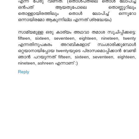
എന്ന പേരു വീണത്‌. (തൊൾപതിലെ തൊൾ ലോപിച്ച്‌
ഒൻപത്‌ ആയതുപോലെ തൊണ്ണൂറിലും
തൊള്ളായിരത്തിലും തൊൾ ലോപിച്ച്‌ ഒന്നൂറോ
ഒന്നായിരമോ ആകുന്നില്ല എന്നത്‌ ശ്രദ്ധേയം)
സാമ്യമുള്ള ഒരു കാര്യം അഥവാ തമാശ സൂചിപ്പിക്കട്ടെ:
fifteen, sixteen, seventeen, eighteen, nineteen, twenty
എന്നതിനുപകരം അറബികളോട്‌ സംശാരിക്കുമ്പോൾ
ഒറ്റയാനായിപ്പോയ twentyയുടെ പ്രാസമൊപ്പിക്കാൻ വേണ്ടി
ഞാൻ പറയുന്നത്‌ fifteen, sixteen, seventeen, eighteen,
nineteen, ashreen എന്നാണ്‌ :)
Reply