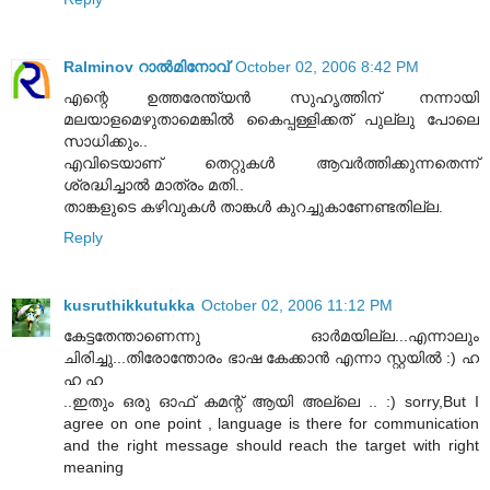
Ralminov റാല്‍മിനോവ്
October 02, 2006 8:42 PM
എന്റെ ഉത്തരേന്ത്യന്‍ സുഹൃത്തിന് നന്നായി
മലയാളമെഴുതാമെങ്കില്‍ കൈപ്പള്ളിക്കത് പുല്ലു പോലെ
സാധിക്കും..
എവിടെയാണ് തെറ്റുകള്‍ ആവര്‍ത്തിക്കുന്നതെന്ന്
ശ്രദ്ധിച്ചാല്‍ മാത്രം മതി..
താങ്കളുടെ കഴിവുകള്‍ താങ്കള്‍ കുറച്ചുകാണേണ്ടതില്ല.
Reply
kusruthikkutukka
October 02, 2006 11:12 PM
കേട്ടതേന്താണെന്നു ഓര്‍മയില്ല...എന്നാലും
ചിരിച്ചു...തിരോന്തോരം ഭാഷ കേക്കാന്‍ എന്നാ സ്റ്റയില്‍ :) ഹ
ഹ ഹ
..ഇതും ഒരു ഓഫ് കമന്റ് ആയി അല്ലെ .. :) sorry,But I
agree on one point , language is there for communication
and the right message should reach the target with right
meaning