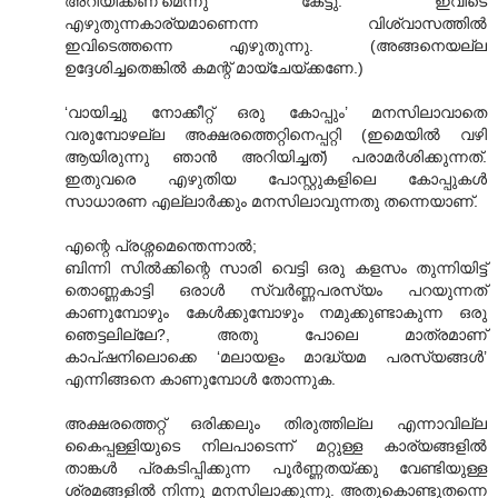
അറിയിക്കണ’മെന്നു കേട്ടു. ഇവിടെ
എഴുതുന്നകാര്യമാണെന്ന വിശ്വാസത്തില്‍
ഇവിടെത്തന്നെ എഴുതുന്നു. (അങ്ങനെയല്ല
ഉദ്ദേശിച്ചതെങ്കില്‍ കമന്റ് മായ്ചേയ്ക്കണേ.)
‘വായിച്ചു നോക്കീറ്റ് ഒരു കോപ്പും’ മനസിലാവാതെ
വരുമ്പോഴല്ല അക്ഷരത്തെറ്റിനെപ്പറ്റി (ഇമെയില്‍ വഴി
ആയിരുന്നു ഞാന്‍ അറിയിച്ചത്) പരാമര്‍ശിക്കുന്നത്.
ഇതുവരെ എഴുതിയ പോസ്റ്റുകളിലെ കോപ്പുകള്‍
സാധാരണ എല്ലാര്‍ക്കും മനസിലാവുന്നതു തന്നെയാണ്.
എന്റെ പ്രശ്നമെന്തെന്നാല്‍;
ബിന്നി സില്‍ക്കിന്റെ സാരി വെട്ടി ഒരു കളസം തുന്നിയിട്ട്
തൊണ്ണകാട്ടി ഒരാള്‍ സ്വര്‍ണ്ണപരസ്യം പറയുന്നത്
കാണുമ്പോഴും കേള്‍ക്കുമ്പോഴും നമുക്കുണ്ടാകുന്ന ഒരു
ഞെട്ടലില്ലേ?, അതു പോലെ മാത്രമാണ്
കാപ്ഷനിലൊക്കെ ‘മലായളം മാദ്ധ്യമ പരസ്യങ്ങള്‍’
എന്നിങ്ങനെ കാണുമ്പോള്‍ തോന്നുക.
അക്ഷരത്തെറ്റ് ഒരിക്കലും തിരുത്തില്ല എന്നാവില്ല
കൈപ്പള്ളിയുടെ നിലപാടെന്ന് മറ്റുള്ള കാര്യങ്ങളില്‍
താങ്കള്‍ പ്രകടിപ്പിക്കുന്ന പൂര്‍ണ്ണതയ്ക്കു വേണ്ടിയുള്ള
ശ്രമങ്ങളില്‍ നിന്നു മനസിലാക്കുന്നു. അതുകൊണ്ടുതന്നെ