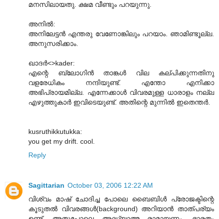
മനസിലായതു. ക്ഷമ വീണ്ടും പറയുന്നു.
അനില്‍:
അനിലേട്ടന്‍ എന്തരു വേണോങ്കിലും പറയാം. ഞാമിണ്ടൂല്ല.
അനുസരിക്കാം.
ഖാദര്‍<>kader:
എന്റെ ബ്ലോഗിന്‍ താങ്കള്‍ വില കല്പിക്കുന്നതിനു
വളരേധികം നന്ദിയുണ്ട്. എന്തോ എനിക്കാ
അഭിപ്രായമില്ല. എന്നേക്കാള്‍ വിവരമുള്ള ധാരാളം നല്ല
എഴുത്തുകാര്‍ ഇവിടെയുണ്ട്. അതിന്റെ മുന്നില്‍ ഇതെന്തര്‍.
kusruthikkutukka:
you get my drift. cool.
Reply
Sagittarian
October 03, 2006 12:22 AM
വിശ്വം മാഷ്‌ ചോദിച്ച പോലെ ബൈബിള്‍ പ്രോജക്ടിന്റെ
കൂടുതല്‍ വിവരങ്ങള്‍(background) അറിയാന്‍ താത്‌പര്യം
ഉണ്ട്‌. അതുപോലെ അദ്ധ്യാത്മ രാമായണം, ഭാരതം