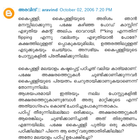
അരവിന്ദ് :: aravind
October 02, 2006 7:20 PM
കൈപ്പള്ളി, കൈപ്പള്ളിയുടെ അരിശം ഞാന്‍
മനസ്സിലാക്കുന്നു. പക്ഷേ കഴിഞ്ഞ പോഡ് കാസ്റ്റിന്
എഴുതിയ കമന്റ് അല്പം ഓവറായി. f**king എന്നതിന്
flipping എന്നു വല്ലതും എഴുതിയാല്‍ പോരേ?
കക്ഷത്തിലുള്ളത് പ്പൊകുകയുമില്ല, ഉത്തരത്തിലുള്ളത്
എടുക്കുകയും ചെയ്യാം. അസഭ്യം കൈപ്പള്ളിയുടെ
പോസ്റ്റുകളില്‍ പ്രതീക്ഷിക്കുന്നില്ല.
കൈപ്പള്ളി മലയാളം കഷ്ടപ്പെട്ട് പഠിച്ചത് വലിയ കാര്യമാണ്.
പക്ഷേ അക്ഷരത്തെറ്റുകള്‍ ചൂണ്ടിക്കാണിക്കുന്നവര്‍
കൈപ്പള്ളിയുടെ പ്രയത്നം ചെറുതായിക്കാണുകയാണെന്ന്
തോന്നുന്നില്ല.
ആശയപരമായി ഇത്രയും നല്ല പോസ്റ്റുകളില്‍
അക്ഷരത്തെറ്റുകാണുമ്പോള്‍ അതു മാറ്റിക്കൂടെ എന്ന്
അത്യാഗ്രഹം കൊണ്ട് ചോദിച്ചുപോകുന്നതാകാം.
പഠിപ്പ് തീരുന്നില്ലല്ലോ ഒരിക്കലും. അക്ഷരത്തെറ്റുകള്‍
ആരെങ്കിലും ചൂണ്ടിക്കാണിച്ചാല്‍ അത് തിരുത്തണം
എന്നേയില്ല, പക്ഷേ കൈപ്പള്ളി പുതിയ ഒരു കാര്യം
പഠിക്കില്ലേ? പിന്നെ ആ തെറ്റ് വരുത്താതിരിക്കില്ലേ?
അതോ മലയാളം പഠിപ്പ് ഉപേക്ഷിച്ചോ?