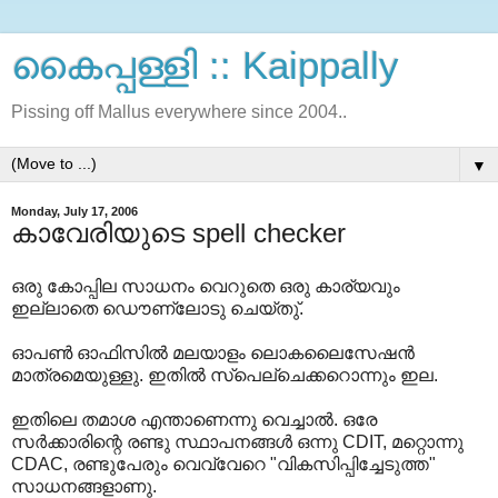
കൈപ്പള്ളി :: Kaippally
Pissing off Mallus everywhere since 2004..
▼
Monday, July 17, 2006
കാവേരിയുടെ spell checker
ഒരു കോപ്പില സാധനം വെറുതെ ഒരു കാര്യവും
ഇല്ലാതെ ഡൌണ്ലോടു ചെയ്തു്.
ഓപണ്‍ ഓഫിസില്‍ മലയാളം ലൊകലൈസേഷന്‍
മാത്രമെയുള്ളു. ഇതില്‍ സ്പെല്ചെക്കറൊന്നും ഇല.
ഇതിലെ തമാശ എന്താണെന്നു വെച്ചാല്‍. ഒരേ
സര്‍ക്കാരിന്റെ രണ്ടു സ്ഥാപനങ്ങള്‍ ഒന്നു CDIT, മറ്റൊന്നു
CDAC, രണ്ടുപേരും വെവ്വേറെ "വികസിപ്പിച്ചേടുത്ത"
സാധനങ്ങളാണു.