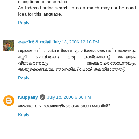
exceptions to these rules.
An Indexed string search to do a match may not be good
Idea for this language.
Reply
കെവിൻ & സിജി
July 18, 2006 12:16 PM
വളരെയധികം പ്ലാനിങ്ങോടും പ്രൊഫഷണലിസത്തോടും
കൂടി ചെയ്യേണ്ട ഒരു കാര്യമാണു് മലയാളം
വ്യാകരണവും അക്ഷരപരിശോധനയും.
അതുകൊണ്ടല്ലേ ഞാനതിലു് പോയി തലയിടാത്തതു്.
Reply
Kaippally
July 18, 2006 6:30 PM
അങ്ങനെ പറഞ്ഞൊഴിഞ്ഞാലെങ്ങന കെവിന്‍?
Reply