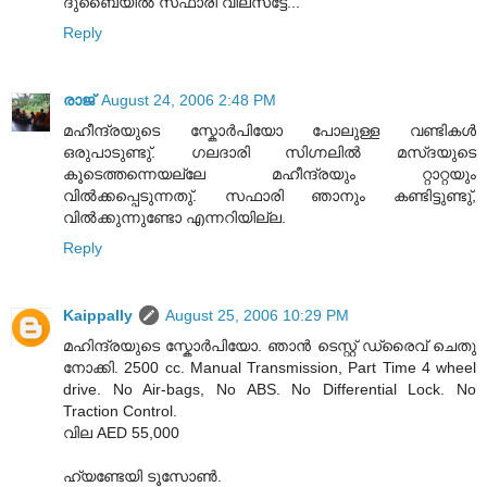
ദുബൈയില്‍ സഫാരി വിലസട്ടേ...
Reply
രാജ്
August 24, 2006 2:48 PM
മഹീന്ദ്രയുടെ സ്കോര്‍പിയോ പോലുള്ള വണ്ടികള്‍
ഒരുപാടുണ്ടു്. ഗലദാരി സിഗ്നലില്‍ മസ്ദയുടെ
കൂടെത്തന്നെയല്ലേ മഹീന്ദ്രയും റ്റാറ്റയും
വില്‍ക്കപ്പെടുന്നതു്. സഫാരി ഞാനും കണ്ടിട്ടുണ്ടു്,
വില്‍ക്കുന്നുണ്ടോ എന്നറിയില്ല.
Reply
Kaippally
August 25, 2006 10:29 PM
മഹിന്ദ്രയുടെ സ്കോര്‍പിയോ. ഞാന്‍ ടെസ്റ്റ് ഡ്രൈവ് ചെതു
നോക്കി. 2500 cc. Manual Transmission, Part Time 4 wheel
drive. No Air-bags, No ABS. No Differential Lock. No
Traction Control.
വില AED 55,000
ഹ്യണ്ടേയി ടൂസോണ്‍.